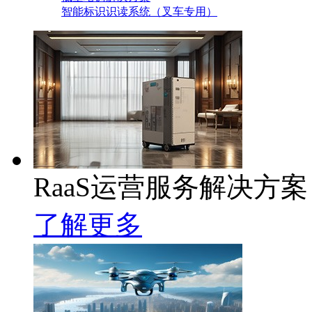
智能标识识读系统（叉车专用）
RaaS运营服务解决方案
了解更多