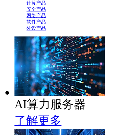
计算产品
安全产品
网络产品
软件产品
外设产品
AI算力服务器
了解更多