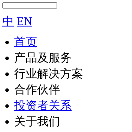
中
EN
首页
产品及服务
行业解决方案
合作伙伴
投资者关系
关于我们