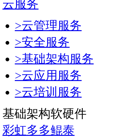
云服务
>云管理服务
>安全服务
>基础架构服务
>云应用服务
>云培训服务
基础架构软硬件
彩虹多多鲲泰