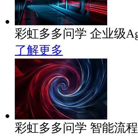
彩虹多多问学 企业级Ag
了解更多
彩虹多多问学 智能流