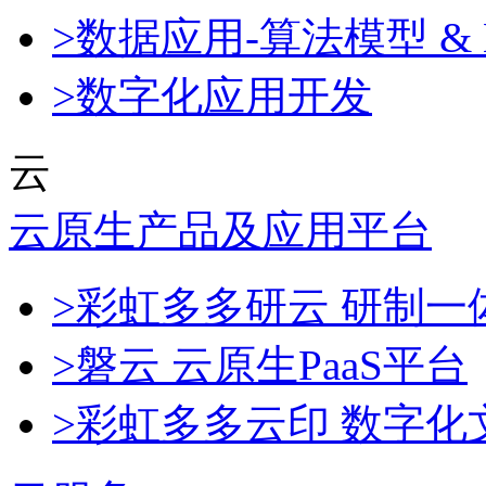
>数据应用-算法模型 & 
>数字化应用开发
云
云原生产品及应用平台
>彩虹多多研云 研制
>磐云 云原生PaaS平台
>彩虹多多云印 数字化