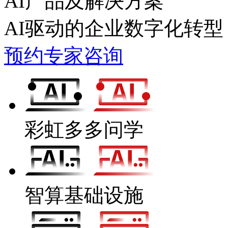
AI产品及解决方案
AI驱动的企业数字化转型
预约专家咨询
彩虹多多问学
智算基础设施