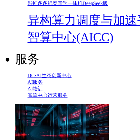
彩虹多多鲲泰问学一体机DeepSeek版
异构算力调度与加速
智算中心(AICC)
服务
DC·AI生态创新中心
AI服务
AI培训
智算中心运营服务