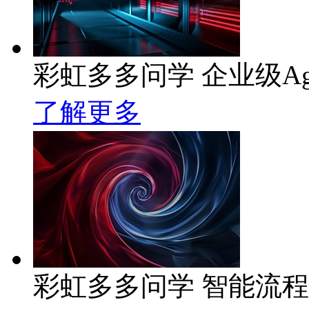
彩虹多多问学 企业级Ag
了解更多
彩虹多多问学 智能流