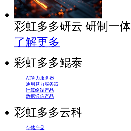
彩虹多多研云 研制一
了解更多
彩虹多多鲲泰
AI算力服务器
通用算力服务器
计算终端产品
数据通信产品
彩虹多多云科
存储产品