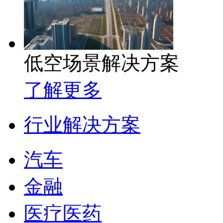
低空场景解决方案
了解更多
行业解决方案
汽车
金融
医疗医药