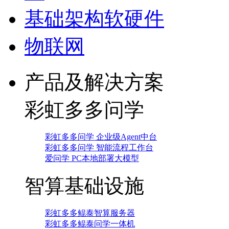
基础架构软硬件
物联网
产品及解决方案
彩虹多多问学
彩虹多多问学 企业级Agent中台
彩虹多多问学 智能流程工作台
爱问学 PC本地部署大模型
智算基础设施
彩虹多多鲲泰智算服务器
彩虹多多鲲泰问学一体机