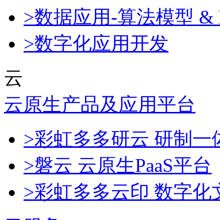
>数据应用-算法模型 & 
>数字化应用开发
云
云原生产品及应用平台
>彩虹多多研云 研制
>磐云 云原生PaaS平台
>彩虹多多云印 数字化