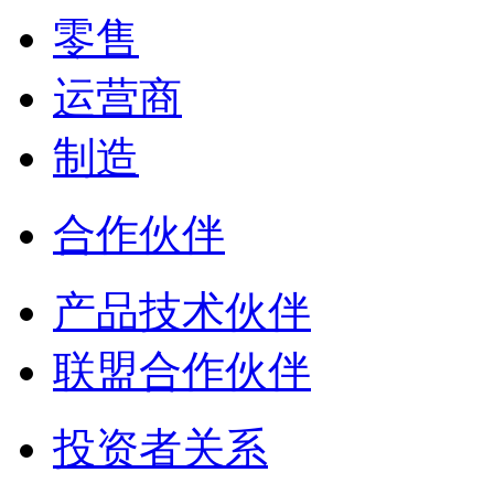
零售
运营商
制造
合作伙伴
产品技术伙伴
联盟合作伙伴
投资者关系