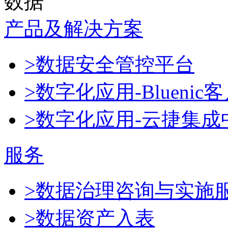
数据
产品及解决方案
>数据安全管控平台
>数字化应用-Blueni
>数字化应用-云捷集成
服务
>数据治理咨询与实施
>数据资产入表