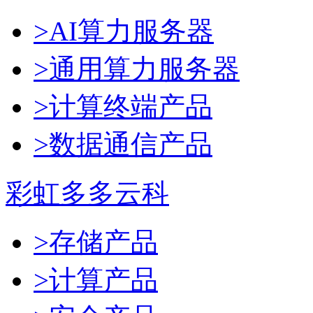
>AI算力服务器
>通用算力服务器
>计算终端产品
>数据通信产品
彩虹多多云科
>存储产品
>计算产品