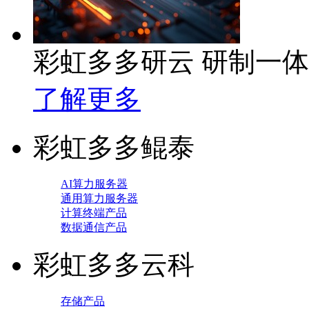
彩虹多多研云 研制一
了解更多
彩虹多多鲲泰
AI算力服务器
通用算力服务器
计算终端产品
数据通信产品
彩虹多多云科
存储产品