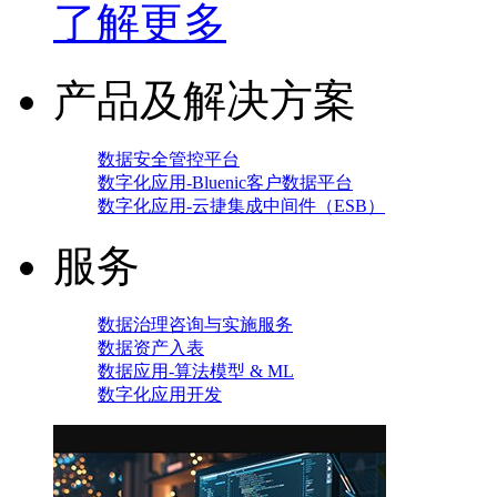
了解更多
产品及解决方案
数据安全管控平台
数字化应用-Bluenic客户数据平台
数字化应用-云捷集成中间件（ESB）
服务
数据治理咨询与实施服务
数据资产入表
数据应用-算法模型 & ML
数字化应用开发