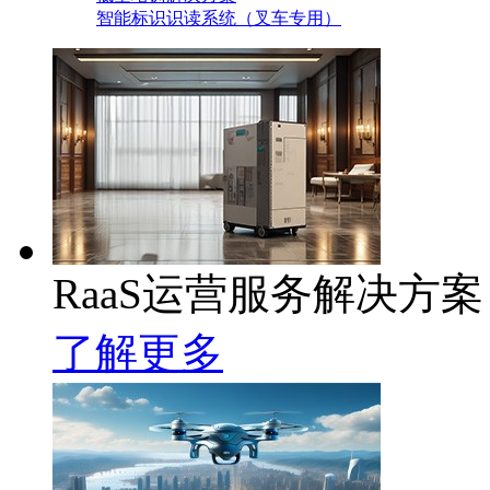
智能标识识读系统（叉车专用）
RaaS运营服务解决方案
了解更多