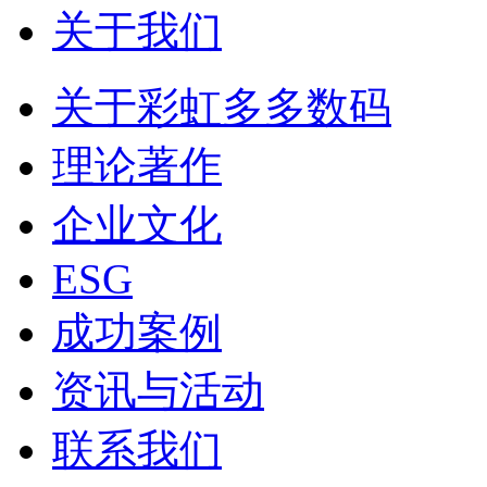
关于我们
关于彩虹多多数码
理论著作
企业文化
ESG
成功案例
资讯与活动
联系我们