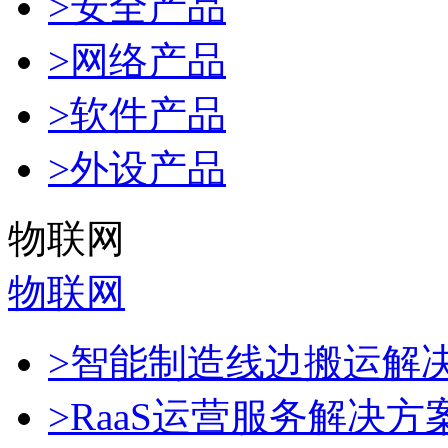
>安全产品
>网络产品
>软件产品
>外设产品
物联网
物联网
>智能制造线边搬运解
>RaaS运营服务解决方