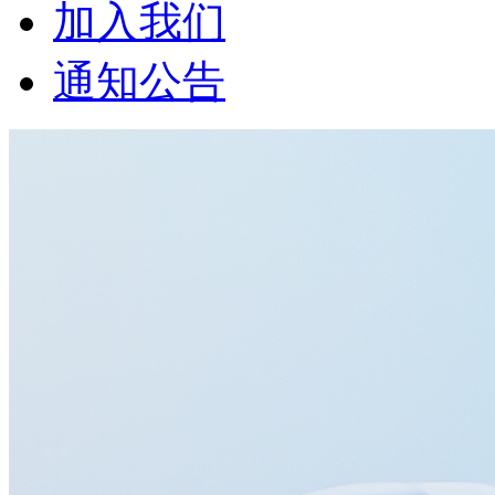
加入我们
通知公告