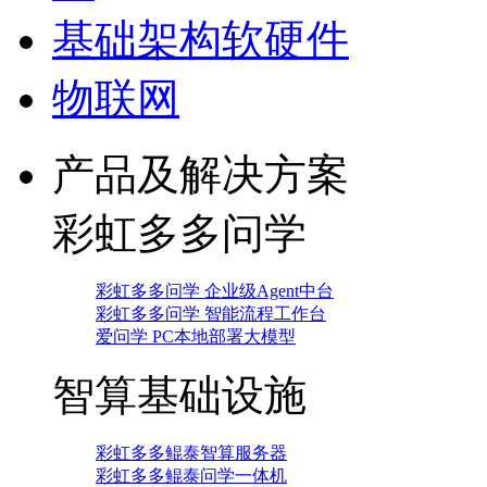
基础架构软硬件
物联网
产品及解决方案
彩虹多多问学
彩虹多多问学 企业级Agent中台
彩虹多多问学 智能流程工作台
爱问学 PC本地部署大模型
智算基础设施
彩虹多多鲲泰智算服务器
彩虹多多鲲泰问学一体机