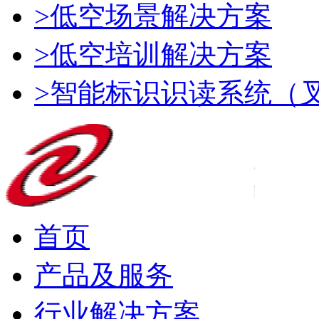
>低空场景解决方案
>低空培训解决方案
>智能标识识读系统（
首页
产品及服务
行业解决方案