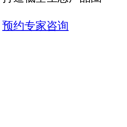
预约专家咨询