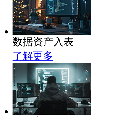
数据资产入表
了解更多