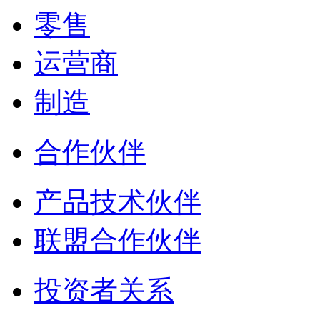
零售
运营商
制造
合作伙伴
产品技术伙伴
联盟合作伙伴
投资者关系